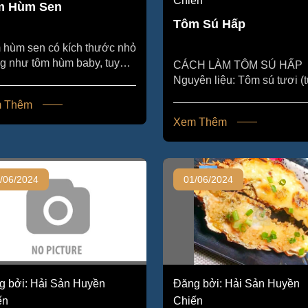
Chiến
m Hùm Sen
Tôm Sú Hấp
hùm sen có kích thước nhỏ
ng như tôm hùm baby, tuy
CÁCH LÀM TÔM SÚ HẤP
 chất lượng thịt thì đứng
Nguyên liệu: Tôm sú tươi (tùy
.
theo số lượng bạn muốn là
 Thêm
Muối Gừng (tùy chọn, để tă
Xem Thêm
thêm...
/06/2024
01/06/2024
g bởi: Hải Sản Huyền
Đăng bởi: Hải Sản Huyền
ến
Chiến