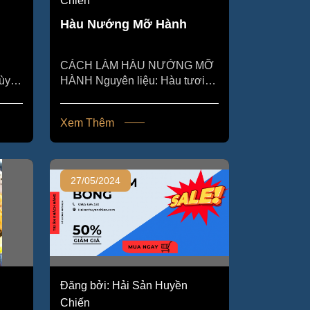
Chiến
Hàu Nướng Mỡ Hành
CÁCH LÀM HÀU NƯỚNG MỠ
HÀNH Nguyên liệu: Hàu tươi
m)
sống (số lượng tuỳ vào khẩu
ng
phần của bạn) Mỡ hành: bạn
Xem Thêm
cần...
27/05/2024
Đăng bởi: Hải Sản Huyền
Chiến