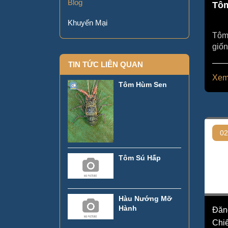
Blog
Tô
Khuyến Mại
Tôm 
giố
nhiên
TIN TỨC LIÊN QUAN
thứ..
Xem
Tôm Hùm Sen
02
Tôm Sú Hấp
Hàu Nướng Mỡ
Hành
Đăn
Chi