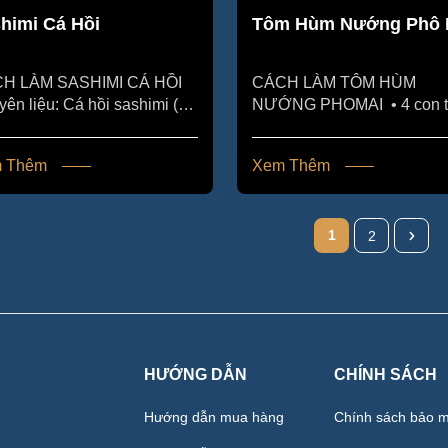
himi Cá Hồi
Tôm Hùm Nướng Phô 
H LÀM SASHIMI CÁ HỒI
CÁCH LÀM TÔM HÙM
u: Cá hồi sashimi (cá
NƯỚNG PHOMAI • 4 con 
 được tẩm ướp và làm sạch
hùm Baby • 200 gram nấm
biệt để ăn...
( có thể dùng nấm...
 Thêm
Xem Thêm
1
2
HƯỚNG DẪN
CHÍNH SÁCH
Hướng dẫn mua hàng
Chính sách bảo m