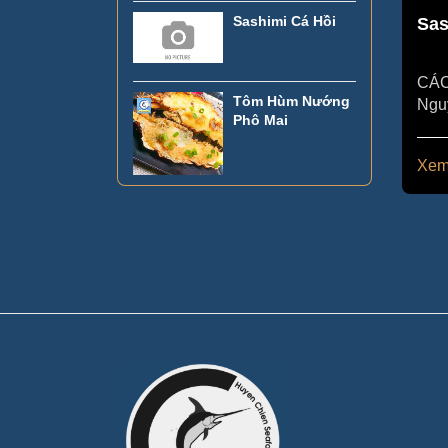
Sashimi Cá Hồi
Sas
CÁC
Tôm Hùm Nướng
Nguyên liệ
Phô Mai
hồi
đặc 
Xem