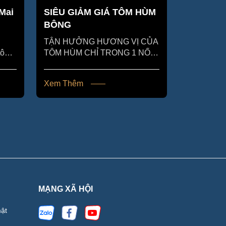
Mai
SIÊU GIẢM GIÁ TÔM HÙM
BÔNG
TẬN HƯỞNG HƯƠNG VỊ CỦA
tôm
TÔM HÙM CHỈ TRONG 1 NỐT
 rơm
NHẠC😊 Có sẵn Tôm Hùm
HOT giá RẺ Vui lòng liên...
Xem Thêm
MẠNG XÃ HỘI
ật